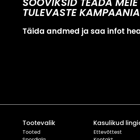
SOOVIKSID TEADA MEIE
TULEVASTE KAMPAANIA
Täida andmed ja saa infot he
Tootevalik
Kasulikud lingi
Tooted
Ettevõttest
Spordiala
Kontakt