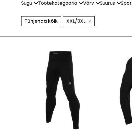
Sugu
Tootekategooria
Värv
Suurus
Spor
×
Tühjenda kõik
XXL/3XL