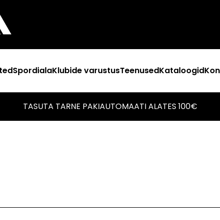
ted
Spordiala
Klubide varustus
Teenused
Kataloogid
Kon
TASUTA TARNE PAKIAUTOMAATI ALATES 100€