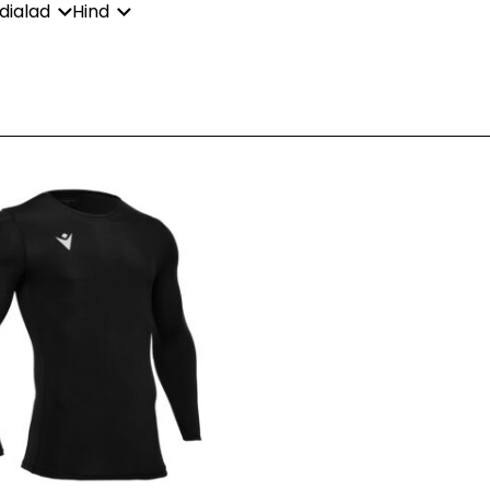
dialad
Hind