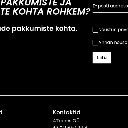
 PAKKUMISTE JA
TE KOHTA ROHKEM?
ade pakkumiste kohta.
Nõustun priva
Annan nõusol
d
Kontaktid
4Teams OÜ
+372 5850 1668