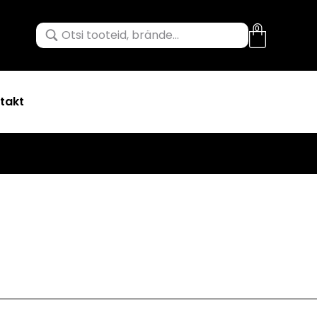
0
takt