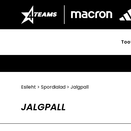
Too
Esileht
> Spordialad > Jalgpall
JALGPALL