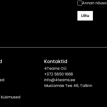
Annan nõusol
d
Kontaktid
4Teams OÜ
+372 5850 1668
sed
info@4teams.ee
Mustamäe Tee 46, Tallinn
 küsimused