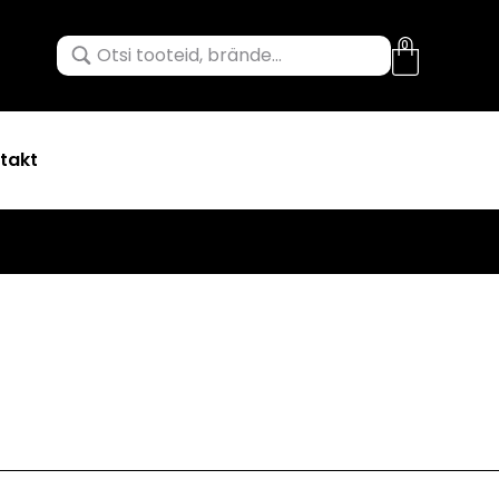
0
takt