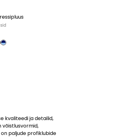
essipluus
sid
kvaliteedi ja detailid,
n võistlusvormid,
on paljude profiklubide