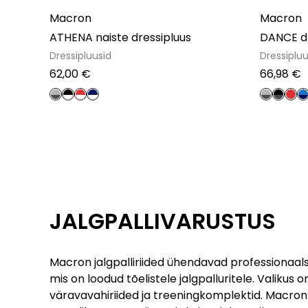
Macron
Macron
ATHENA naiste dressipluus
DANCE dr
Dressipluusid
Dressipluu
62,00
€
66,98
€
JALGPALLIVARUSTUS
Macron jalgpalliriided ühendavad professionaalse 
mis on loodud tõelistele jalgpalluritele. Valikus o
väravavahiriided ja treeningkomplektid. Macron 