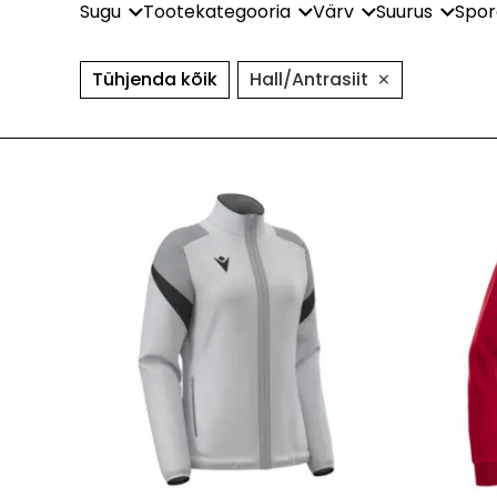
Sugu
Tootekategooria
Värv
Suurus
Spor
×
Tühjenda kõik
Hall/Antrasiit