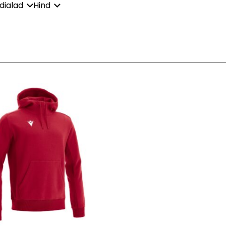
dialad
Hind