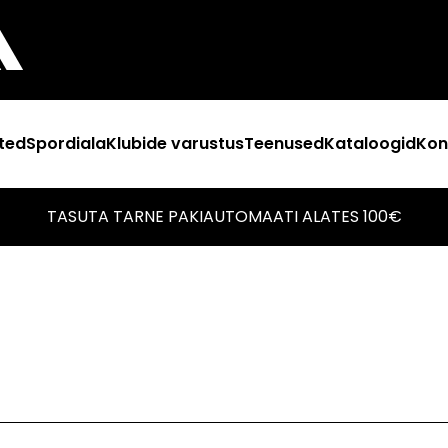
ted
Spordiala
Klubide varustus
Teenused
Kataloogid
Kon
TASUTA TARNE PAKIAUTOMAATI ALATES 100€