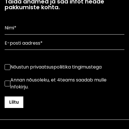
Täida andmed ja saa infot heade
pakkumiste kohta.
Nõustun privaatsuspoliitika tingimustega
Annan nõusoleku, et 4teams saadab mulle
infokirju.