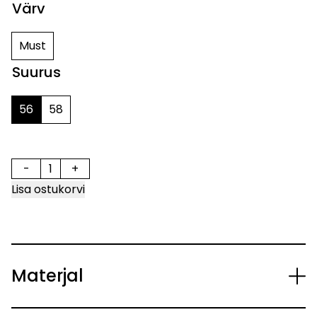
Värv
Must
Suurus
56
58
-
+
FC JOKER LUTZ CAP kogus
Lisa ostukorvi
Materjal