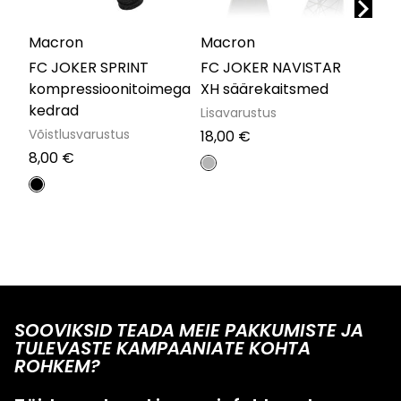
Macron
Macron
Mac
FC JOKER SPRINT
FC JOKER NAVISTAR
FC 
kompressioonitoimega
XH säärekaitsmed
PE
kedrad
tehn
Lisavarustus
Võistlusvarustus
Lisa
18,00
€
8,00
€
35,
SOOVIKSID TEADA MEIE PAKKUMISTE JA
TULEVASTE KAMPAANIATE KOHTA
ROHKEM?