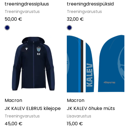
treeningdressipluus
treeningdressipüksid
Treeningvarustus
Treeningvarustus
50,00
€
32,00
€
Macron
Macron
JK KALEV ELBRUS kilejope
JK KALEV õhuke müts
Treeningvarustus
Lisavarustus
45,00
€
15,00
€