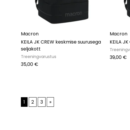
Macron
Macron
KEILA JK CREW keskmise suurusega
KEILA JK
seljakott
Treeningv
Treeningvarustus
39,00
€
35,00
€
1
2
3
»