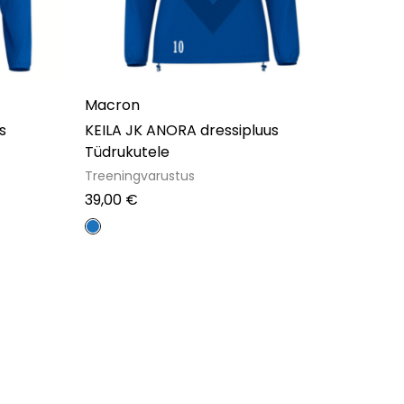
Macron
s
KEILA JK ANORA dressipluus
Tüdrukutele
Treeningvarustus
39,00
€