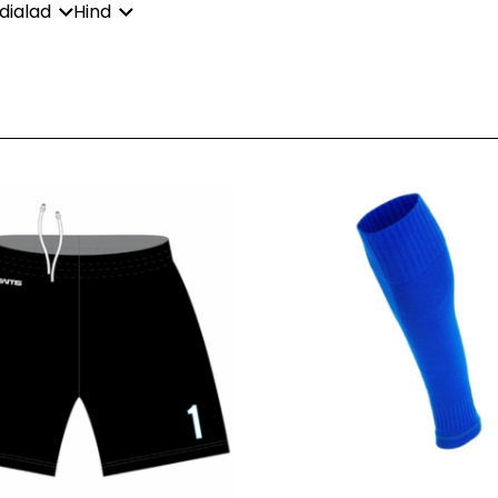
dialad
Hind