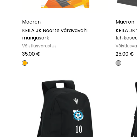
Macron
Macron
KEILA JK Noorte väravavahi
KEILA JK
mängusärk
lühikese
Võistlusvarustus
Võistlusv
35,00
€
25,00
€