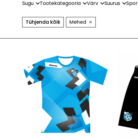
Sugu
Tootekategooria
Värv
Suurus
Spor
×
Tühjenda kõik
Mehed