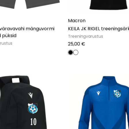
Macron
 väravavahi mänguvormi
KEILA JK RIGEL treeningsärk
d püksid
Treeningvarustus
arustus
25,00
€