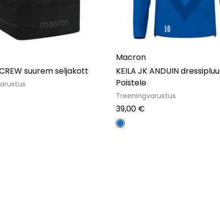
Macron
 CREW suurem seljakott
KEILA JK ANDUIN dressipluu
Poistele
arustus
Treeningvarustus
39,00
€