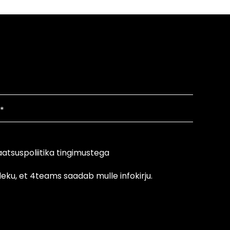
atsuspoliitika tingimustega
eku, et 4teams saadab mulle infokirju.