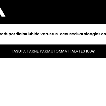
ted
Spordiala
Klubide varustus
Teenused
Kataloogid
Kon
TASUTA TARNE PAKIAUTOMAATI ALATES 100€