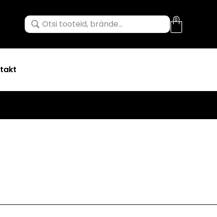
0
takt